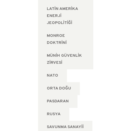
LATIN AMERIKA
ENERJI
JEOPOLITIĞI
MONROE
DOKTRINI
MÜNIH GÜVENLIK
ZIRVESI
NATO
ORTA DOĞU
PASDARAN
RUSYA
SAVUNMA SANAYII