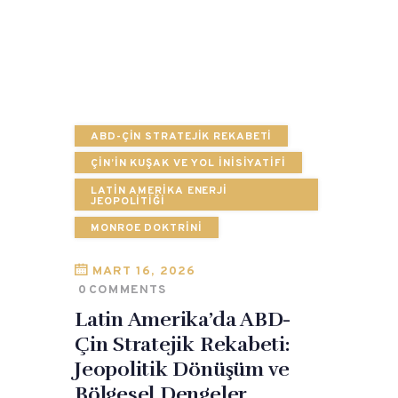
ABD-ÇIN STRATEJIK REKABETI
ÇIN’IN KUŞAK VE YOL İNISIYATIFI
LATIN AMERIKA ENERJI
JEOPOLITIĞI
MONROE DOKTRINI
MART 16, 2026
0
COMMENTS
Latin Amerika’da ABD-
Çin Stratejik Rekabeti:
Jeopolitik Dönüşüm ve
Bölgesel Dengeler