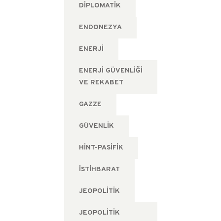
DIPLOMATIK
ENDONEZYA
ENERJI
ENERJI GÜVENLIĞI
VE REKABET
GAZZE
GÜVENLIK
HINT-PASIFIK
ISTIHBARAT
JEOPOLITIK
JEOPOLITIK