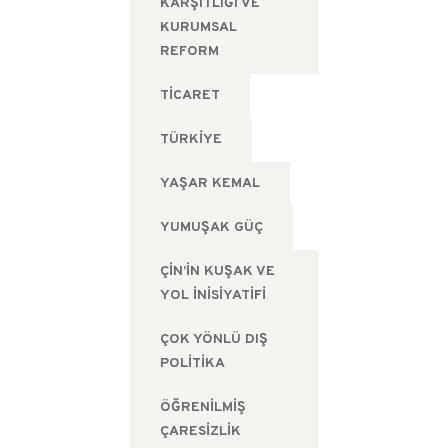
KARŞITLIĞI VE
KURUMSAL
REFORM
TICARET
TÜRKIYE
YAŞAR KEMAL
YUMUŞAK GÜÇ
ÇIN’IN KUŞAK VE
YOL İNISIYATIFI
ÇOK YÖNLÜ DIŞ
POLITIKA
ÖĞRENILMIŞ
ÇARESIZLIK