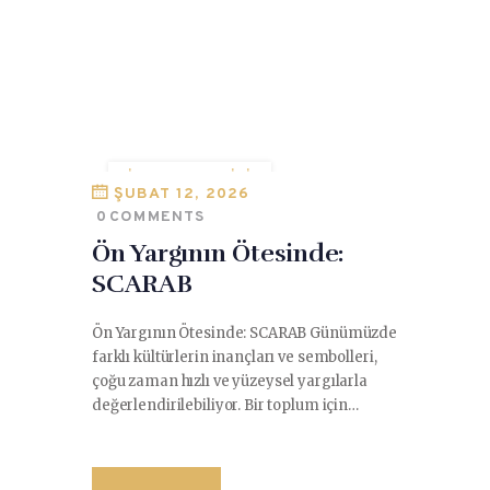
İNSANLIK TARIHI
ŞUBAT 12, 2026
KÜLTÜR TARIHI
0
COMMENTS
SCARAB
Ön Yargının Ötesinde:
SCARAB
Ön Yargının Ötesinde: SCARAB Günümüzde
farklı kültürlerin inançları ve sembolleri,
çoğu zaman hızlı ve yüzeysel yargılarla
değerlendirilebiliyor. Bir toplum için…