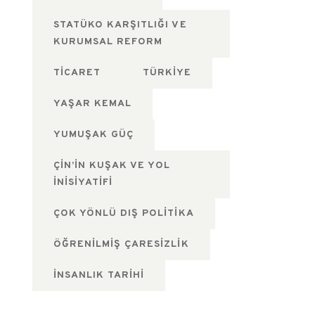
STATÜKO KARŞITLIĞI VE
KURUMSAL REFORM
TICARET
TÜRKIYE
YAŞAR KEMAL
YUMUŞAK GÜÇ
ÇIN’IN KUŞAK VE YOL
İNISIYATIFI
ÇOK YÖNLÜ DIŞ POLITIKA
ÖĞRENILMIŞ ÇARESIZLIK
İNSANLIK TARIHI