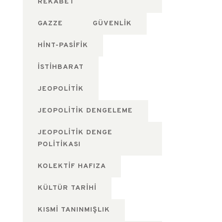
REKABET
GAZZE
GÜVENLIK
HINT-PASIFIK
ISTIHBARAT
JEOPOLITIK
JEOPOLITIK DENGELEME
JEOPOLITIK DENGE
POLITIKASI
KOLEKTIF HAFIZA
KÜLTÜR TARIHI
KISMI TANINMIŞLIK