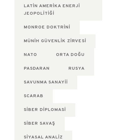
LATIN AMERIKA ENERJI
JEOPOLITIĞI
MONROE DOKTRINI
MÜNIH GÜVENLIK ZIRVESI
NATO
ORTA DOĞU
PASDARAN
RUSYA
SAVUNMA SANAYII
SCARAB
SIBER DIPLOMASI
SIBER SAVAŞ
SIYASAL ANALIZ