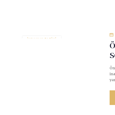
İNSANLIK TARIHI
Ö
KÜLTÜR TARIHI
SCARAB
S
Ön
ina
yar