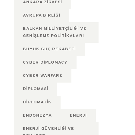
ANKARA ZIRVESI
AVRUPA BIRLIĞI
BALKAN MILLIYETÇILIĞI VE
GENIŞLEME POLITIKALARI
BÜYÜK GÜÇ REKABETI
CYBER DIPLOMACY
CYBER WARFARE
DIPLOMASI
DIPLOMATIK
ENDONEZYA
ENERJI
ENERJI GÜVENLIĞI VE