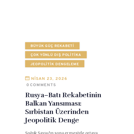
BÜYÜK GÜÇ REKABETI
ÇOK YÖNLÜ DIŞ POLITIKA
JEOPOLITIK DENGELEME
NISAN 23, 2026
0
COMMENTS
Rusya–Batı Rekabetinin
Balkan Yansıması:
Sırbistan Üzerinden
Jeopolitik Denge
Soğuk Savaş’ın sona ermesiyle ortaya