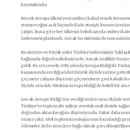
koymaktadır.
Birçok Avrupa ülkesi yeni mülteci kabul etmek istemem
etmeyeceğini açık biçimde ifade etmişti. Bunun üzerine 
çalıştı. Buna göre her ülkenin belirli sayıda mülteci ka
üstlenmesi planlandı. Ancak bu sistemin de tam anlamı
Bu süreçte en büyük yükü Türkiye üstlenmiştir. Yaklaşık
bağlamda değerlendirilmiyordu. Ancak özellikle Suriye 
geldi. Bu çerçevede 2016 yılında Avrupa Birliği ile Tür
kapsamında verdiği sözleri büyük ölçüde yerine getirdi
geçmeye çalışan düzensiz göçmenlerin geri kabulü konu
ölçüde artırıldı. Nitekim Avrupa Birliği de belirli bir sü
Ancak Avrupa Birliği’nin verdiği sözleri aynı ölçüde y
Türkiye’ye toplam altı milyar avroluk mali destek sağl
doğrudan aktarılacağını düşünüyordu. Fakat daha sonra 
ortaya çıktı. Sivil toplum kuruluşlarının hazırladığı pr
ödemeler de bu süreçlere bağlı olarak gerçekleştiriliyo