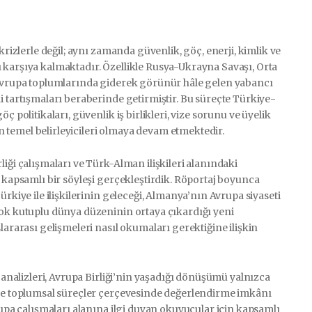
krizlerle değil; aynı zamanda güvenlik, göç, enerji, kimlik ve
 karşıya kalmaktadır. Özellikle Rusya-Ukrayna Savaşı, Orta
e Avrupa toplumlarında giderek görünür hâle gelen yabancı
i tartışmaları beraberinde getirmiştir. Bu süreçte Türkiye-
 politikaları, güvenlik iş birlikleri, vize sorunu ve üyelik
rin temel belirleyicileri olmaya devam etmektedir.
iği çalışmaları ve Türk-Alman ilişkileri alanındaki
e kapsamlı bir söyleşi gerçekleştirdik. Röportaj boyunca
ürkiye ile ilişkilerinin geleceği, Almanya’nın Avrupa siyaseti
çok kutuplu dünya düzeninin ortaya çıkardığı yeni
lararası gelişmeleri nasıl okumaları gerektiğine ilişkin
n analizleri, Avrupa Birliği’nin yaşadığı dönüşümü yalnızca
 ve toplumsal süreçler çerçevesinde değerlendirme imkânı
rupa çalışmaları alanına ilgi duyan okuyucular için kapsamlı