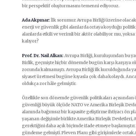
bir perspektif oluşturmasını temenni ediyoruz.
Ada Akpınar:
İlk sorumuz Avrupa Birliği üzerine olacak
enerji ve güvenlik gibi alanlarda ortaya koyduğu politik
alanlarda etkili ve verimli bir aktör olabiliyor mu, yok
kalıyor?
Prof. Dr. Nail Alkan:
Avrupa Birliği, kuruluşundan bu ya
Birlik, geçmişte hiçbir dönemde bugün karşı karşıya 
zorunda kalmamıştı. Avrupa Birliği ilk kurulduğunda yaln
siyaset üretmesi bugüne kıyasla çok daha kolaydı. Ancak
oldukça zor hâle gelmiştir.
Özellikle son dönemde güvenlik politikaları açısında
güvenliği büyük ölçüde NATO ve Amerika Birleşik Devletl
alanında bağımsız bir kapasite geliştirme ihtiyacı ön p
yaşanan değişimle birlikte Amerika Birleşik Devletleri,
gerektiğini daha açık biçimde ifade etmeye başlamıştır. A
gündeme gelmişti. Pleven Planı gibi girişimlerle ortak A