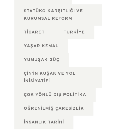
STATÜKO KARŞITLIĞI VE
KURUMSAL REFORM
TICARET
TÜRKIYE
YAŞAR KEMAL
YUMUŞAK GÜÇ
ÇIN’IN KUŞAK VE YOL
İNISIYATIFI
ÇOK YÖNLÜ DIŞ POLITIKA
ÖĞRENILMIŞ ÇARESIZLIK
İNSANLIK TARIHI