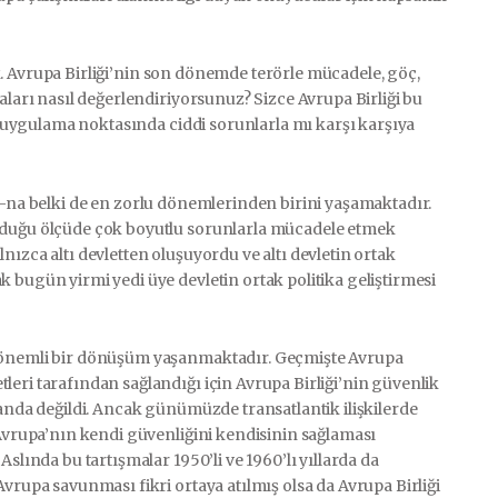
. Avrupa Birliği’nin son dönemde terörle mücadele, göç,
aları nasıl değerlendiriyorsunuz? Sizce Avrupa Birliği bu
sa uygulama noktasında ciddi sorunlarla mı karşı karşıya
-na belki de en zorlu dönemlerinden birini yaşamaktadır.
olduğu ölçüde çok boyutlu sorunlarla mücadele etmek
ızca altı devletten oluşuyordu ve altı devletin ortak
 bugün yirmi yedi üye devletin ortak politika geliştirmesi
n önemli bir dönüşüm yaşanmaktadır. Geçmişte Avrupa
eri tarafından sağlandığı için Avrupa Birliği’nin güvenlik
landa değildi. Ancak günümüzde transatlantik ilişkilerde
 Avrupa’nın kendi güvenliğini kendisinin sağlaması
slında bu tartışmalar 1950’li ve 1960’lı yıllarda da
vrupa savunması fikri ortaya atılmış olsa da Avrupa Birliği