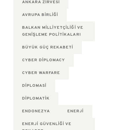
ANKARA ZIRVESI
AVRUPA BIRLIĞI
BALKAN MILLIYETÇILIĞI VE
GENIŞLEME POLITIKALARI
BÜYÜK GÜÇ REKABETI
CYBER DIPLOMACY
CYBER WARFARE
DIPLOMASI
DIPLOMATIK
ENDONEZYA
ENERJI
ENERJI GÜVENLIĞI VE