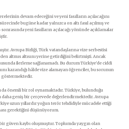
relerinin devam edeceğini ve yeni fasılların açılacağını
sürecinde bugüne kadar yalnızca on altı fasıl açılmış ve
16 sonrasında yeni fasılların açılacağı yönünde açıklamalar
tir.
ır. Avrupa Birliği, Türk vatandaşlarına vize serbestisi
en altmıs altısını yerine getirdiğini belirtmişti. Ancak
nusunda ilerleme sağlanamadı. Bu durum Türkiye’de ciddi
amını kazandığı hâlde vize alamayan öğrenciler, bu sorunun
ı göstermektedir.
ı da önemli bir rol oynamaktadır. Türkiye, bulunduğu
nı daha geniş bir çerçevede değerlendirmektedir. Avrupa
kiye uzun yıllardır yoğun terör tehdidiyle mücadele ettiği
lması gerektiğini düşünüyorum.
i bir güven kaybı oluşmuştur. Toplumda yaygın olan