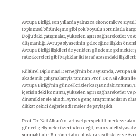
Avrupa Birliği, son yıllarda yalnızca ekonomik ve siyasi 
toplumsal bütünleşme gibi çok boyutlu sorunlarla karşı
Doğu’daki çatışmalar, yükselen aşırı sağ hareketler v
düşmanlığı, Avrupa siyasetinin geleceğine ilişkin öneml
Avrupa Birliği ilişkileri de yeniden gündeme gelmekte; göç
müzakereleri gibi başlıklar iki taraf arasındaki ilişkile
Kültürel Diplomasi Derneği’nin bu sayısında, Avrupa Birl
akademik çalışmalarıyla tanınan Prof. Dr. Nail Alkan il
Avrupa Birliği’nin güncel krizler karşısındaki tutumu, T
içerisindeki konumu, yükselen aşırı sağ hareketler ve 
dinamikler ele alındı. Ayrıca genç araştırmacıların ulus
dikkat çekici değerlendirmeler de paylaşıldı.
Prof. Dr. Nail Alkan’ın tarihsel perspektifi merkeze ala
güncel gelişmeler üzerinden değil, uzun vadeli siyasal
sunmaktadır. Bu röportajın, uluslararası ilişkiler ve Av