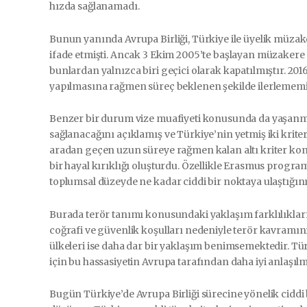
hızda sağlanamadı.
Bunun yanında Avrupa Birliği, Türkiye ile üyelik müzake
ifade etmişti. Ancak 3 Ekim 2005’te başlayan müzakere 
bunlardan yalnızca biri geçici olarak kapatılmıştır. 20
yapılmasına rağmen süreç beklenen şekilde ilerlememiş
Benzer bir durum vize muafiyeti konusunda da yaşanmışt
sağlanacağını açıklamış ve Türkiye’nin yetmiş iki kriterd
aradan geçen uzun süreye rağmen kalan altı kriter ko
bir hayal kırıklığı oluşturdu. Özellikle Erasmus progr
toplumsal düzeyde ne kadar ciddi bir noktaya ulaştığın
Burada terör tanımı konusundaki yaklaşım farklılıklar
coğrafi ve güvenlik koşulları nedeniyle terör kavramı
ülkeleri ise daha dar bir yaklaşım benimsemektedir. Tür
için bu hassasiyetin Avrupa tarafından daha iyi anlaşı
Bugün Türkiye’de Avrupa Birliği sürecine yönelik cidd