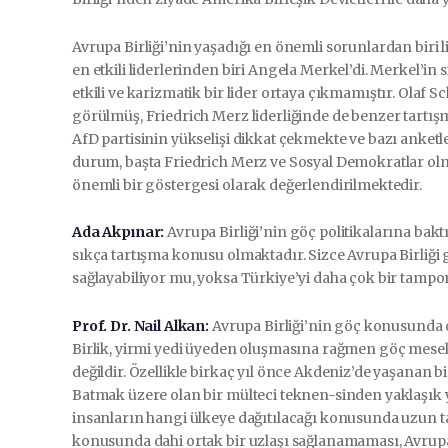
Avrupa Birliği’nin yaşadığı en önemli sorunlardan biri lid
en etkili liderlerinden biri Angela Merkel’di. Merkel’i
etkili ve karizmatik bir lider ortaya çıkmamıştır. Olaf 
görülmüş, Friedrich Merz liderliğinde de benzer tartış
AfD partisinin yükselişi dikkat çekmekte ve bazı anket
durum, başta Friedrich Merz ve Sosyal Demokratlar olma
önemli bir göstergesi olarak değerlendirilmektedir.
Ada Akpınar:
Avrupa Birliği’nin göç politikalarına baktığ
sıkça tartışma konusu olmaktadır. Sizce Avrupa Birliği 
sağlayabiliyor mu, yoksa Türkiye’yi daha çok bir tampo
Prof. Dr. Nail Alkan:
Avrupa Birliği’nin göç konusunda 
Birlik, yirmi yedi üyeden oluşmasına rağmen göç meseles
değildir. Özellikle birkaç yıl önce Akdeniz’de yaşanan 
Batmak üzere olan bir mülteci teknen-sinden yaklaşık yüz
insanların hangi ülkeye dağıtılacağı konusunda uzun tar
konusunda dahi ortak bir uzlaşı sağlanamaması, Avrupa B