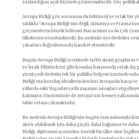
zorlandığını açık biçimde göstermektedir. Göç politikal
Avrupa Birliği göç sorununa da bütüncül ve ortak bir ç
sıklıkla “Avrupa Birliği’nin değil, Almanya ve Fransa’n
göçmenlerin büyük bölümü Macaristan ya da Çek Cumhu
ülkelerine yönelmektedir. Bu nedenle üye devletler ort
çıkarları doğrultusunda hareket etmektedir.
Bugün Avrupa Birliği içerisinde farklı siyasi grupların
ve İsrail-Filistin krizi gibi konular karşısında ortak dış
yirmi yedi devletin tek bir politika belgesi üzerinde u
Birliği’nin kuruluş ideallerinden biri Avrupa’da barış ve
yıllarda eski Yugoslavya’da yaşanan savaşları engelle
kalmıştır. Günümüzde de Avrupa’nın hemen yakınında
tablo ortaya çıkmaktadır.
Bu nedenle Avrupa Birliği’nin bugün tam anlamıyla küre
aktör olabilmek için daha güçlü, daha bağımsız ve daha
Birliği, diplomasi açısından önemli bir ülke olan İngilte
Birliği’nden ziyade Amerika Birleşik Devletleri ile daha 