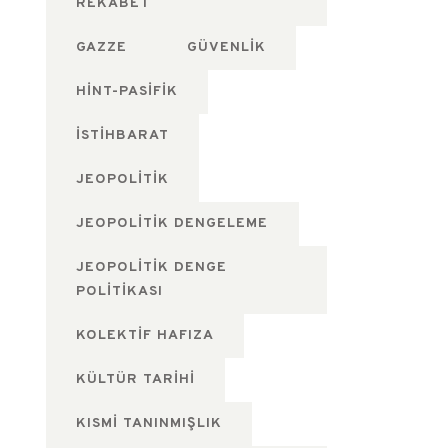
REKABET
GAZZE
GÜVENLIK
HINT-PASIFIK
ISTIHBARAT
JEOPOLITIK
JEOPOLITIK DENGELEME
JEOPOLITIK DENGE
POLITIKASI
KOLEKTIF HAFIZA
KÜLTÜR TARIHI
KISMI TANINMIŞLIK