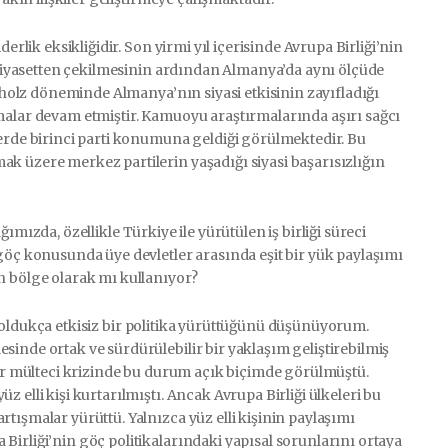
erlik eksikliğidir. Son yirmi yıl içerisinde Avrupa Birliği’nin
n siyasetten çekilmesinin ardından Almanya’da aynı ölçüde
Scholz döneminde Almanya’nın siyasi etkisinin zayıfladığı
malar devam etmiştir. Kamuoyu araştırmalarında aşırı sağcı
lerde birinci parti konumuna geldiği görülmektedir. Bu
k üzere merkez partilerin yaşadığı siyasi başarısızlığın
ımızda, özellikle Türkiye ile yürütülen iş birliği süreci
göç konusunda üye devletler arasında eşit bir yük paylaşımı
n bölge olarak mı kullanıyor?
oldukça etkisiz bir politika yürüttüğünü düşünüyorum.
inde ortak ve sürdürülebilir bir yaklaşım geliştirebilmiş
bir mülteci krizinde bu durum açık biçimde görülmüştü.
 elli kişi kurtarılmıştı. Ancak Avrupa Birliği ülkeleri bu
tışmalar yürüttü. Yalnızca yüz elli kişinin paylaşımı
irliği’nin göç politikalarındaki yapısal sorunlarını ortaya