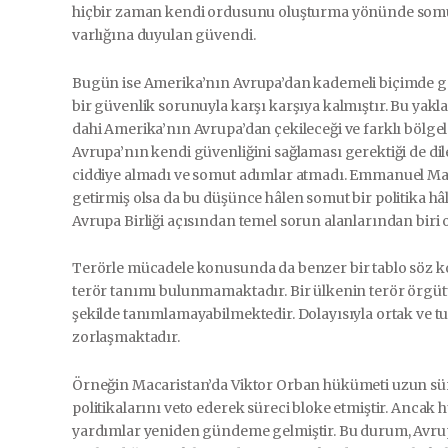
hiçbir zaman kendi ordusunu oluşturma yönünde som
varlığına duyulan güvendi.
Bugün ise Amerika’nın Avrupa’dan kademeli biçimde geri
bir güvenlik sorunuyla karşı karşıya kalmıştır. Bu ya
dahi Amerika’nın Avrupa’dan çekileceği ve farklı bölgel
Avrupa’nın kendi güvenliğini sağlaması gerektiği de dile
ciddiye almadı ve somut adımlar atmadı. Emmanuel M
getirmiş olsa da bu düşünce hâlen somut bir politika hâ
Avrupa Birliği açısından temel sorun alanlarından biri
Terörle mücadele konusunda da benzer bir tablo söz kon
terör tanımı bulunmamaktadır. Bir ülkenin terör örgütü 
şekilde tanımlamayabilmektedir. Dolayısıyla ortak ve tuta
zorlaşmaktadır.
Örneğin Macaristan’da Viktor Orban hükümeti uzun sür
politikalarını veto ederek süreci bloke etmiştir. Ancak
yardımlar yeniden gündeme gelmiştir. Bu durum, Avrupa