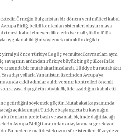
ektedir. Örneğin Bulgaristan bir dönem yeni mülteci kabul
Avrupa Birliği belirli kontenjan sistemleri oluşturmaya
bul etmesi, kabul etmeyen ülkelerin ise mali yükümlülük
yla uygulanabildiğini söylemek mümkün değildir.
 yirmi yıl önce Türkiye ile göç ve mülteci kavramları aynı
iç savaşının ardından Türkiye büyük bir göç ülkesi hâle
kiye arasında bir mutabakat imzalandı. Türkiye bu mutabakat
. Yasa dışı yollarla Yunanistan üzerinden Avrupa’ya
sunda ciddi adımlar atıldı ve sınır kontrolleri önemli
re sonra yasa dışı göçün büyük ölçüde azaldığını kabul etti.
erine getirdiğini söylemek güçtür. Mutabakat kapsamında
anacağı açıklanmıştı. Türkiye başlangıçta bu kaynağın
bu fonların proje bazlı ve aşamalı biçimde dağıtılacağı
ojelerin Avrupa Birliği tarafından onaylanması gerekiyor,
rdu. Bu nedenle mali destek uzun süre istenilen düzeyde ve