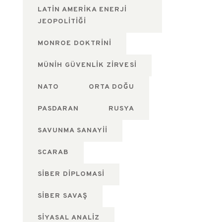
LATIN AMERIKA ENERJI
JEOPOLITIĞI
MONROE DOKTRINI
MÜNIH GÜVENLIK ZIRVESI
NATO
ORTA DOĞU
PASDARAN
RUSYA
SAVUNMA SANAYII
SCARAB
SIBER DIPLOMASI
SIBER SAVAŞ
SIYASAL ANALIZ