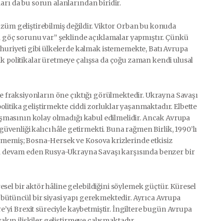
arı da bu sorun alanlarından biridir.
özüm geliştirebilmiş değildir. Viktor Orban bu konuda
ın göç sorunu var” şeklinde açıklamalar yapmıştır. Çünkü
riyeti gibi ülkelerde kalmak istememekte, Batı Avrupa
ak politikalar üretmeye çalışsa da çoğu zaman kendi ulusal
 ve fraksiyonların öne çıktığı görülmektedir. Ukrayna Savaşı
 politika geliştirmekte ciddi zorluklar yaşanmaktadır. Elbette
zlaşmasının kolay olmadığı kabul edilmelidir. Ancak Avrupa
 güvenliği kalıcı hâle getirmekti. Buna rağmen Birlik, 1990’lı
yememiş; Bosna-Hersek ve Kosova krizlerinde etkisiz
 devam eden Rusya-Ukrayna Savaşı karşısında benzer bir
sel bir aktör hâline gelebildiğini söylemek güçtür. Küresel
 bütüncül bir siyasi yapı gerekmektedir. Ayrıca Avrupa
re’yi Brexit süreciyle kaybetmiştir. İngiltere bugün Avrupa
yakın ilişkiler geliştirmeye çalışmaktadır.