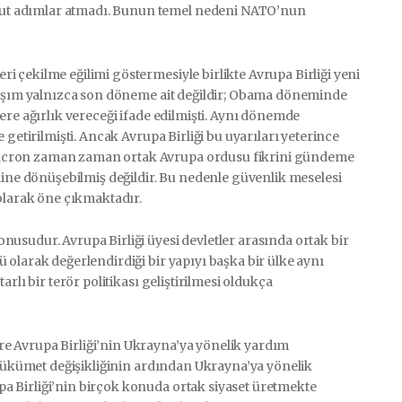
ut adımlar atmadı. Bunun temel nedeni NATO’nun
 çekilme eğilimi göstermesiyle birlikte Avrupa Birliği yeni
klaşım yalnızca son döneme ait değildir; Obama döneminde
ere ağırlık vereceği ifade edilmişti. Aynı dönemde
 getirilmişti. Ancak Avrupa Birliği bu uyarıları yeterince
acron zaman zaman ortak Avrupa ordusu fikrini gündeme
line dönüşebilmiş değildir. Bu nedenle güvenlik meselesi
 olarak öne çıkmaktadır.
usudur. Avrupa Birliği üyesi devletler arasında ortak bir
olarak değerlendirdiği bir yapıyı başka bir ülke aynı
rlı bir terör politikası geliştirilmesi oldukça
e Avrupa Birliği’nin Ukrayna’ya yönelik yardım
 hükümet değişikliğinin ardından Ukrayna’ya yönelik
 Birliği’nin birçok konuda ortak siyaset üretmekte