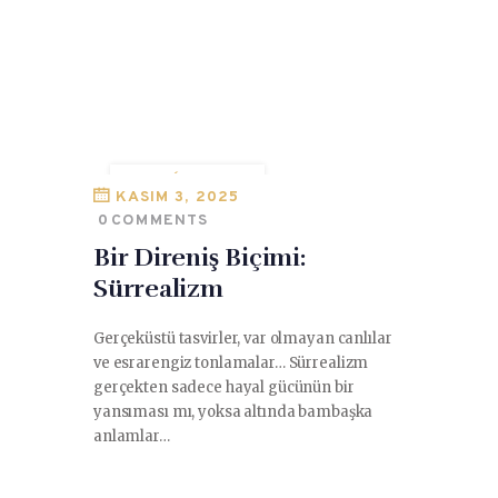
ANDRÉ BRETON
KASIM 3, 2025
DADA
0
COMMENTS
EVGENY GORDIETS
Bir Direniş Biçimi:
RENÉ MAGRITTE
Sürrealizm
SALVADOR DALÍ
Gerçeküstü tasvirler, var olmayan canlılar
SANAT VE SIYASET
ve esrarengiz tonlamalar… Sürrealizm
SÜRREALIZM
gerçekten sadece hayal gücünün bir
yansıması mı, yoksa altında bambaşka
anlamlar…