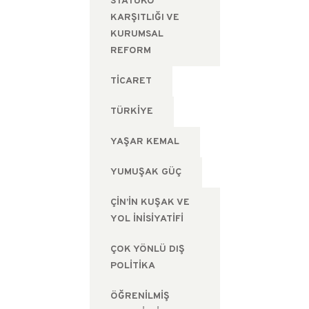
STATÜKO
KARŞITLIĞI VE
KURUMSAL
REFORM
TICARET
TÜRKIYE
YAŞAR KEMAL
YUMUŞAK GÜÇ
ÇIN’IN KUŞAK VE
YOL İNISIYATIFI
ÇOK YÖNLÜ DIŞ
POLITIKA
ÖĞRENILMIŞ