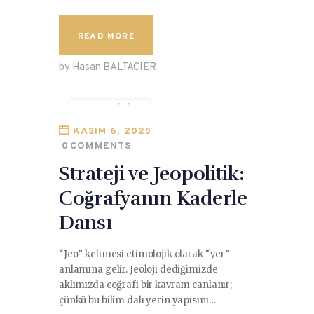
READ MORE
by Hasan BALTACIER
JEOPOLITIK
SIBER GÜVENLIK
KASIM 6, 2025
0
COMMENTS
STRATEJI
Strateji ve Jeopolitik:
TEKNOLOJI
Coğrafyanın Kaderle
Dansı
“Jeo” kelimesi etimolojik olarak “yer”
anlamına gelir. Jeoloji dediğimizde
aklımızda coğrafi bir kavram canlanır;
çünkü bu bilim dalı yerin yapısını…