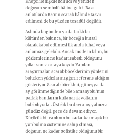
Khepri ile ilişkilendirildi ve yeniden
doğuşun sembolü hâline geldi. Bazı
anlatılarda Ra’nın scarab hâlinde tasvir
edilmesi de bu yüzden tesadüf değildir.
Aslında bugünden ya da farklı bir
kültürden bakınca, bir böceğin kutsal
olarak kabul edilmesi ilk anda tuhaf veya
anlamsız gelebilir. Ancak modern bilim, bu
gözlemlerin ne kadar isabetli olduğunu
yıllar sonra ortaya koydu. Yapılan
araştırmalar, scarab böceklerinin yönlerini
bulurken yıldızların ışığını referans aldığını
gösteriyor. Scarab böcekleri, güneş ya da
ay görünmediğinde bile Samanyolu’nun
parlak bantlarını kullanarak yollarını
bulabiliyorlar. Üstelik bu davranış, yalnızca
gündüz değil, gece de devam ediyor.
Küçücük bir canlının bu kadar karmaşık bir
yön bulma sistemine sahip olması,
doğanın ne kadar sofistike olduğunu bir