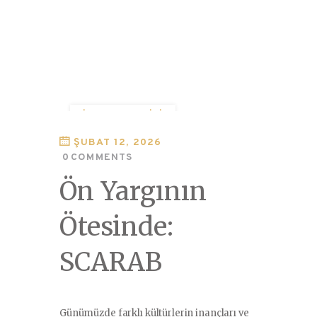
İNSANLIK TARIHI
KÜLTÜR TARIHI
ŞUBAT 12, 2026
SCARAB
0
COMMENTS
Ön Yargının
Ötesinde:
SCARAB
Günümüzde farklı kültürlerin inançları ve