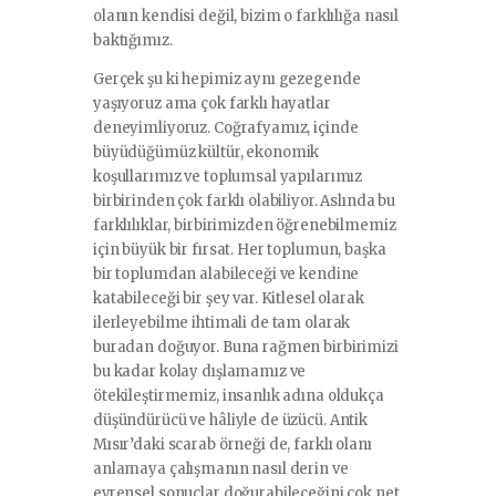
olanın kendisi değil, bizim o farklılığa nasıl
baktığımız.
Gerçek şu ki hepimiz aynı gezegende
yaşıyoruz ama çok farklı hayatlar
deneyimliyoruz. Coğrafyamız, içinde
büyüdüğümüz kültür, ekonomik
koşullarımız ve toplumsal yapılarımız
birbirinden çok farklı olabiliyor. Aslında bu
farklılıklar, birbirimizden öğrenebilmemiz
için büyük bir fırsat. Her toplumun, başka
bir toplumdan alabileceği ve kendine
katabileceği bir şey var. Kitlesel olarak
ilerleyebilme ihtimali de tam olarak
buradan doğuyor. Buna rağmen birbirimizi
bu kadar kolay dışlamamız ve
ötekileştirmemiz, insanlık adına oldukça
düşündürücü ve hâliyle de üzücü. Antik
Mısır’daki scarab örneği de, farklı olanı
anlamaya çalışmanın nasıl derin ve
evrensel sonuçlar doğurabileceğini çok net