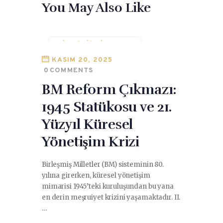
You May Also Like
BIRLEŞMIŞ MILLETLER
GÜVENLIK KONSEYI
KASIM 20, 2025
0
COMMENTS
BM Reform Çıkmazı:
1945 Statükosu ve 21.
Yüzyıl Küresel
Yönetişim Krizi
Birleşmiş Milletler (BM) sisteminin 80.
yılına girerken, küresel yönetişim
mimarisi 1945’teki kuruluşundan bu yana
en derin meşruiyet krizini yaşamaktadır. II.
…