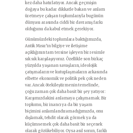
kez daha hatırlatıyor. Ancak geçmişin
doğaya bu kadar dikkatle bakan ve anlam
üretmeye çalışan toplumlarıyla bugünün
dünyası arasında ciddi bir davranış farkı
olduğunu da kabul etmek gerekiyor.
Günümüzdeki toplumlara baktığımızda,
Antik Mısır’ın bilgiye ve iletişime
açıklığının tam tersine işleyen bir resimle
sık sık karşılaşıyoruz. Özellikle son birkaç
yüzyılda yaşanan savaşların, ideolojik
çatışmaların ve kutuplaşmaların arkasında
elbette ekonomik ve politik pek çok neden
var. Ancak ötekileştirmenin temelinde,
çoğu zaman çok daha basit bir şey yatıyor:
Karşımızdakini anlamaya çalışmamak. Bir
toplumu, bir inancı ya da bir yaşam
biçimini anlamlandıramadığımızda, onu
dışlamak, tehdit olarak görmek ya da
küçümsemek çok daha basit bir seçenek
olarak gözükebiliyor. Oysa asıl sorun, farklı