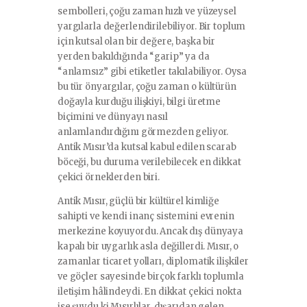
sembolleri, çoğu zaman hızlı ve yüzeysel
yargılarla değerlendirilebiliyor. Bir toplum
için kutsal olan bir değere, başka bir
yerden bakıldığında “garip” ya da
“anlamsız” gibi etiketler takılabiliyor. Oysa
bu tür önyargılar, çoğu zaman o kültürün
doğayla kurduğu ilişkiyi, bilgi üretme
biçimini ve dünyayı nasıl
anlamlandırdığını görmezden geliyor.
Antik Mısır’da kutsal kabul edilen scarab
böceği, bu duruma verilebilecek en dikkat
çekici örneklerden biri.
Antik Mısır, güçlü bir kültürel kimliğe
sahipti ve kendi inanç sistemini evrenin
merkezine koyuyordu. Ancak dış dünyaya
kapalı bir uygarlık asla değillerdi. Mısır, o
zamanlar ticaret yolları, diplomatik ilişkiler
ve göçler sayesinde birçok farklı toplumla
iletişim hâlindeydi. En dikkat çekici nokta
ise şuydu ki Mısırlılar, dışarıdan gelen