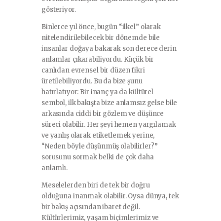
gösteriyor.
Binlerce yıl önce, bugün “ilkel” olarak
nitelendirilebilecek bir dönemde bile
insanlar doğaya bakarak son derece derin
anlamlar çıkarabiliyordu. Küçük bir
canlıdan evrensel bir düzen fikri
üretilebiliyordu. Bu da bize şunu
hatırlatıyor: Bir inanç ya da kültürel
sembol, ilk bakışta bize anlamsız gelse bile
arkasında ciddi bir gözlem ve düşünce
süreci olabilir. Her şeyi hemen yargılamak
ve yanlış olarak etiketlemek yerine,
“Neden böyle düşünmüş olabilirler?”
sorusunu sormak belki de çok daha
anlamlı.
Meselelerden biri de tek bir doğru
olduğuna inanmak olabilir. Oysa dünya, tek
bir bakış açısından ibaret değil.
Kültürlerimiz, yaşam biçimlerimiz ve