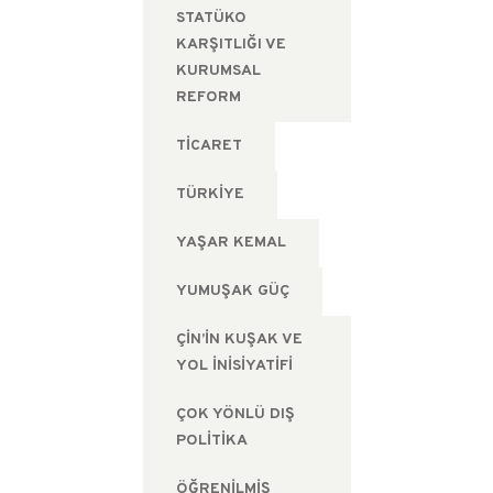
STATÜKO
KARŞITLIĞI VE
KURUMSAL
REFORM
TICARET
TÜRKIYE
YAŞAR KEMAL
YUMUŞAK GÜÇ
ÇIN’IN KUŞAK VE
YOL İNISIYATIFI
ÇOK YÖNLÜ DIŞ
POLITIKA
ÖĞRENILMIŞ