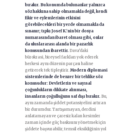
bırakır. Bu konumda bulunanlar yalnızca
söz hakkına sahip olmamakla değil, kendi
fikir ve eylemlerinin etkisini
görebilecekleri bir yerde olmamakla da
sınanır; tıpkı Josef K.’nin bir dosya
numarasından ibaret olması gibi, onlar
da uluslararası alanda bir pazarlık
konusundan ibarettir.
Dava’daki
bürokrasi, bireysel farkları yok ederek
herkesi aynı düzenin parçası haline
getirerek tek tipleştirir.
Modern diplomasi
sistemlerinde de benzer bir tehlike söz
konusudur: Devletlerin ve sayısal
çoğunlukların dikkate alınması,
insanların çoğulluğunu saf dışı bırakır.
Bu,
aynı zamanda şiddet potansiyelini artıran
bir durumdur. Tartışamayan, derdini
anlatamayan ve çaresiz kalan kesimler
zaman içinde güç baskısını yönetmek için
şiddete başvurabilir; temsil eksikliğinin yol