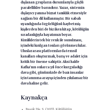
dışlanan grupların durumlarıyla güçlü
paralellikler barındırır. Yazar, sistemin
dışlayıcı yanına bizzat tanıklık etmesiyle
sağlam bir dil kullanmıştır. Bir sabah
uyandığında özgürlüğünü kaybetmiş
kişilerden biri de biz iken kitap, kötülüğün
sıradanlığıyla hayatımızı boyar.
Kimliklerin tek bir renk ile sunulması,
içindeki kırılgan tonları görünmez kılar.
Uluslararası platformlarda temsil
kanalları oluşturmak, barış ve adalet için
kritik bir öneme sahiptir. Aksi halde
Kafka’nın onlarca yıl önce kurguladığı
dava gibi, günümüzde de bazı insanlar
için tanınma arayışı içinden çıkılamaz bir
dava haline gelir.
Kaynakça
Başok Diş, S. (2017). Kötülüğün