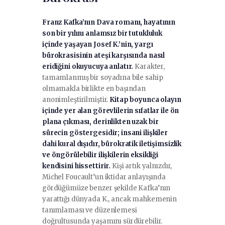
Franz Kafka’nın Dava romanı, hayatının
son bir yılını anlamsız bir tutukluluk
içinde yaşayan Josef K.’nin, yargı
bürokrasisinin ateşi karşısında nasıl
eridiğini okuyucuya anlatır.
Karakter,
tamamlanmış bir soyadına bile sahip
olmamakla birlikte en başından
anonimleştirilmiştir.
Kitap boyunca olayın
içinde yer alan görevlilerin sıfatlar ile ön
plana çıkması, derinlikten uzak bir
sürecin göstergesidir; insani ilişkiler
dahi kural dışıdır, bürokratik iletişimsizlik
ve öngörülebilir ilişkilerin eksikliği
kendisini hissettirir.
Kişi artık yalnızdır,
Michel Foucault’un iktidar anlayışında
gördüğümüze benzer şekilde Kafka’nın
yarattığı dünyada K., ancak mahkemenin
tanımlaması ve düzenlemesi
doğrultusunda yaşamını sürdürebilir.