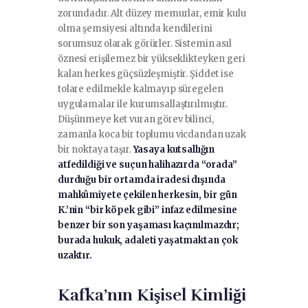
zorundadır. Alt düzey memurlar, emir kulu
olma şemsiyesi altında kendilerini
sorumsuz olarak görürler. Sistemin asıl
öznesi erişilemez bir yükseklikteyken geri
kalan herkes güçsüzleşmiştir. Şiddet ise
tolare edilmekle kalmayıp süregelen
uygulamalar ile kurumsallaştırılmıştır.
Düşünmeye ket vuran görev bilinci,
zamanla koca bir toplumu vicdandan uzak
bir noktaya taşır.
Yasaya kutsallığın
atfedildiği ve suçun halihazırda “orada”
durduğu bir ortamda iradesi dışında
mahkûmiyete çekilen herkesin, bir gün
K.’nin “bir köpek gibi” infaz edilmesine
benzer bir son yaşaması kaçınılmazdır;
burada hukuk, adaleti yaşatmaktan çok
uzaktır.
Kafka’nın Kişisel Kimliği