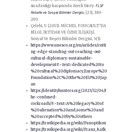
sıradanlığı karşısında özerk birey.
FLSF
, (23), 180-
Felsefe ve Sosyal Bilimler Dergisi
200.
Çelebi, V. (2013). MİCHEL FOUCAULT’DA
BİLGİ, İKTİDAR VE ÖZNE İLİŞKİŞİ.
Sosyal Ve Beşeri Bilimler Dergisi, 5(1).
https://www.unesco.org/en/articles/cutti
ng-edge-standing-out-reaching-out-
cultural-diplomacy-sustainable-
development#:~:text=dedicated%20to
%20cultural%20diplomacy,Europe%20
Foundation%2C%20the%20EU%20Jap
an
https://identityhunters.org/2023/12/04/t
he-confused-
cockroach/#:~:text=A%20legacy%20of
%20alienation%20and,some%20and
%20accepted%20by%20others
https://tr.wikipedia.org/wiki/Panoptikon
https://tr.wikipedia.org/wiki/Franz_Kafk