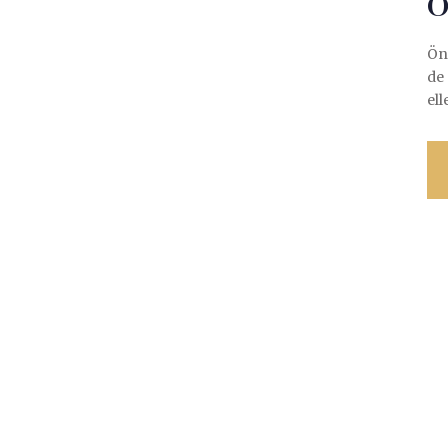
Ö
Ön 
de
el