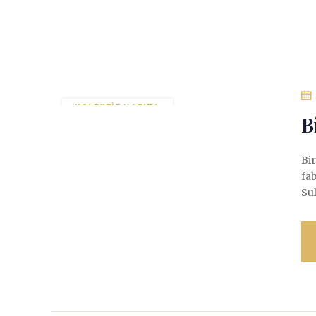
KOLEKTIF HAFIZA
B
ÖĞRENILMIŞ ÇARESIZLIK
SIYASAL ANALIZ
Bir
YAŞAR KEMAL
fab
Sul