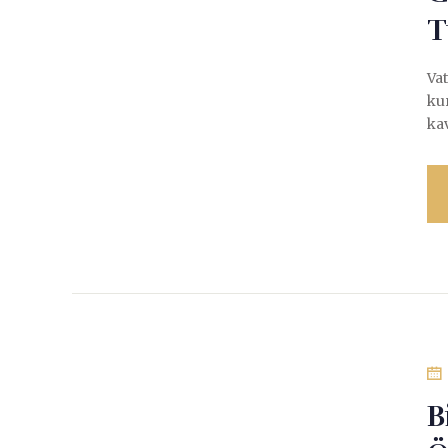
T
Vat
ku
ka
B